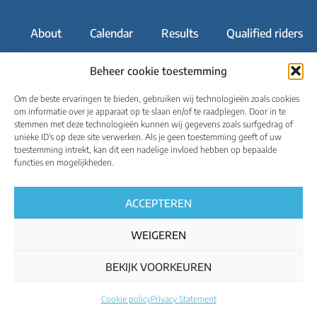
About
Calendar
Results
Qualified riders
Media
UCI World Championships
English
Beheer cookie toestemming
Om de beste ervaringen te bieden, gebruiken wij technologieën zoals cookies
om informatie over je apparaat op te slaan en/of te raadplegen. Door in te
stemmen met deze technologieën kunnen wij gegevens zoals surfgedrag of
unieke ID's op deze site verwerken. Als je geen toestemming geeft of uw
toestemming intrekt, kan dit een nadelige invloed hebben op bepaalde
Regulations
Privacy policy
Cookie policy
functies en mogelijkheden.
All rights reserved – ucigranfondoworldseries.com
ACCEPTEREN
WEIGEREN
BEKIJK VOORKEUREN
Cookie policy
Privacy Statement