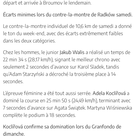
départ et arrivée à Broumov le lendemain.
Écarts minimes lors du contre-la-montre de Radków samedi.
Le contre-la-montre individuel de 10,6 km de samedi a donné
le ton du week-end, avec des écarts extrêmement faibles
dans les deux catégories.
Chez les hommes, le junior
Jakub Walis
a réalisé un temps de
22 min 34 s (28,17 km/h), signant le meilleur chrono avec
seulement 2 secondes d’avance sur Karol Sladek, tandis
qu’Adam Starzyński a décroché la troisième place à 14
secondes.
L’épreuve féminine a été tout aussi serrée.
Adela Koclířová
a
dominé la course en 25 min 50 s (24,49 km/h), terminant avec
7 secondes d’avance sur Agata Świątek. Martyna Wiśniewska
complète le podium à 18 secondes.
Koclířová confirme sa domination lors du Granfondo de
dimanche.