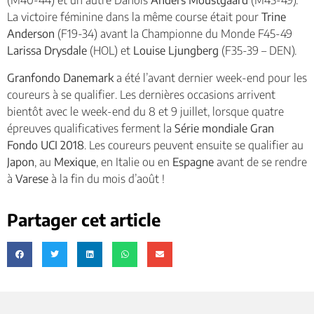
(M40-44) et un autre Danois
Anders Moustgaard
(M45-49).
La victoire féminine dans la même course était pour
Trine
Anderson
(F19-34) avant la Championne du Monde F45-49
Larissa Drysdale
(HOL) et
Louise Ljungberg
(F35-39 – DEN).
Granfondo Danemark
a été l’avant dernier week-end pour les
coureurs à se qualifier. Les dernières occasions arrivent
bientôt avec le week-end du 8 et 9 juillet, lorsque quatre
épreuves qualificatives ferment la
Série mondiale Gran
Fondo UCI 2018
. Les coureurs peuvent ensuite se qualifier au
Japon
, au
Mexique
, en Italie ou en
Espagne
avant de se rendre
à
Varese
à la fin du mois d’août !
Partager cet article