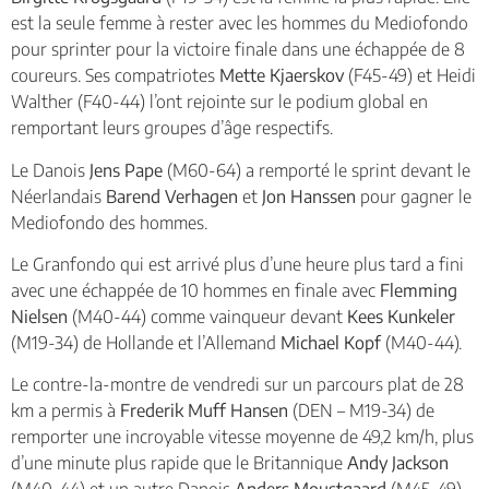
est la seule femme à rester avec les hommes du Mediofondo
pour sprinter pour la victoire finale dans une échappée de 8
coureurs. Ses compatriotes
Mette Kjaerskov
(F45-49) et Heidi
Walther (F40-44) l’ont rejointe sur le podium global en
remportant leurs groupes d’âge respectifs.
Le Danois
Jens Pape
(M60-64) a remporté le sprint devant le
Néerlandais
Barend Verhagen
et
Jon Hanssen
pour gagner le
Mediofondo des hommes.
Le Granfondo qui est arrivé plus d’une heure plus tard a fini
avec une échappée de 10 hommes en finale avec
Flemming
Nielsen
(M40-44) comme vainqueur devant
Kees Kunkeler
(M19-34) de Hollande et l’Allemand
Michael Kopf
(M40-44).
Le contre-la-montre de vendredi sur un parcours plat de 28
km a permis à
Frederik Muff Hansen
(DEN – M19-34) de
remporter une incroyable vitesse moyenne de 49,2 km/h, plus
d’une minute plus rapide que le Britannique
Andy Jackson