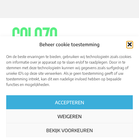
Beheer cookie toestemming
Om de beste ervaringen te bieden, gebruiken wij technologieën zoals cookies
om informatie over je apparaat op te slaan en/of te raadplegen. Door in te
stemmen met deze technologieën kunnen wij gegevens zoals surfgedrag of
À propos de
Calendrier
Résultats
unieke ID's op deze site verwerken. Als je geen toestemming geeft of uw
toestemming intrekt, kan dit een nadelige invloed hebben op bepaalde
Coureurs qualifiés
Média
functies en mogelijkheden.
Championnats du monde
Français
ACCEPTEREN
WEIGEREN
BEKIJK VOORKEUREN
Règlements
Privacy policy
Cookie policy