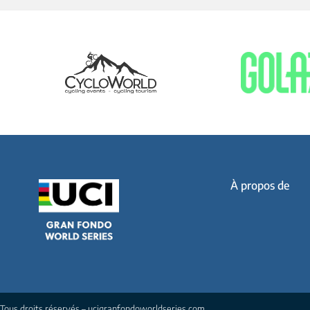
À propos de
Tous droits réservés – ucigranfondoworldseries.com