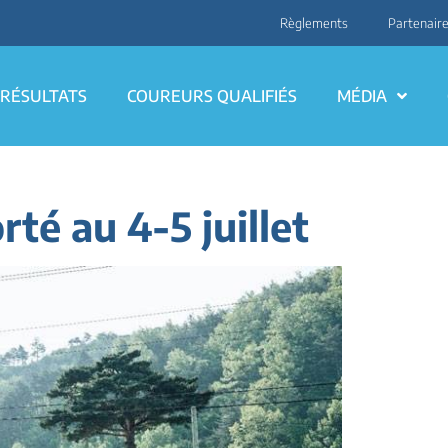
Règlements
Partenair
RÉSULTATS
COUREURS QUALIFIÉS
MÉDIA
é au 4-5 juillet