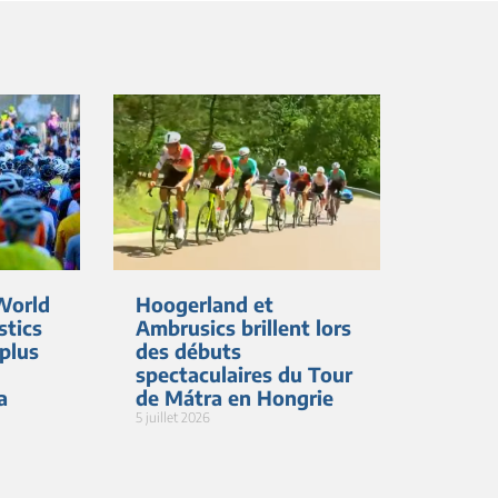
World
Hoogerland et
stics
Ambrusics brillent lors
 plus
des débuts
spectaculaires du Tour
a
de Mátra en Hongrie
5 juillet 2026