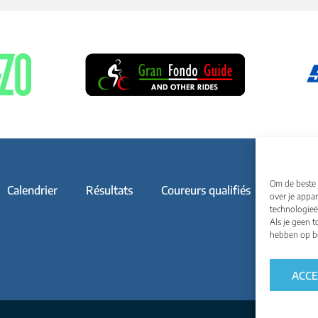
Om de beste 
Calendrier
Résultats
Coureurs qualifiés
Média
over je appa
technologieë
Als je geen 
hebben op be
ACC
Règlements