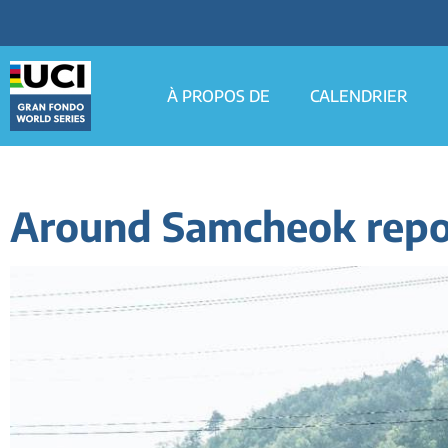
À PROPOS DE
CALENDRIER
Around Samcheok report