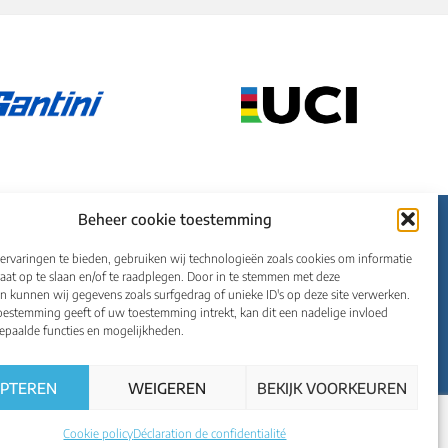
Beheer cookie toestemming
ervaringen te bieden, gebruiken wij technologieën zoals cookies om informatie
Championnats du monde
raat op te slaan en/of te raadplegen. Door in te stemmen met deze
n kunnen wij gegevens zoals surfgedrag of unieke ID's op deze site verwerken.
Français
toestemming geeft of uw toestemming intrekt, kan dit een nadelige invloed
paalde functies en mogelijkheden.
EPTEREN
WEIGEREN
BEKIJK VOORKEUREN
Cookie policy
Déclaration de confidentialité
Privacy policy
Cookie policy