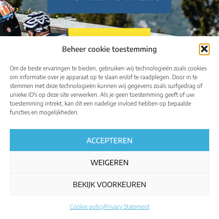
FRANÇAIS
Beheer cookie toestemming
Om de beste ervaringen te bieden, gebruiken wij technologieën zoals cookies
ENGLISH
om informatie over je apparaat op te slaan en/of te raadplegen. Door in te
stemmen met deze technologieën kunnen wij gegevens zoals surfgedrag of
unieke ID's op deze site verwerken. Als je geen toestemming geeft of uw
toestemming intrekt, kan dit een nadelige invloed hebben op bepaalde
functies en mogelijkheden.
ACCEPTEREN
WEIGEREN
BEKIJK VOORKEUREN
Cookie policy
Privacy Statement